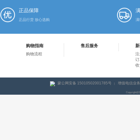
正品保障
满
正品行货 放心选购
满
购物指南
售后服务
新
购物流程
注
订
收
蒙公网安备 15010502001785号
增值电信业务经
|
Copyright@