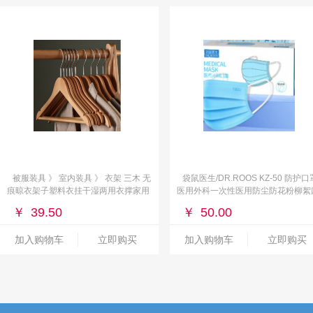
被服装具 》 室内装具 》 衣架 三木 无
袋鼠医生/DR.ROOS KZ-50 防护口
痕晾衣架子塑料衣挂干湿两用衣撑家用
医用外科一次性医用防尘防花粉柳絮
晒衣服架防滑10
罩男女灭菌级轻薄透气50只独立包装
￥
39.50
￥
50.00
人蓝色
加入购物车
立即购买
加入购物车
立即购买