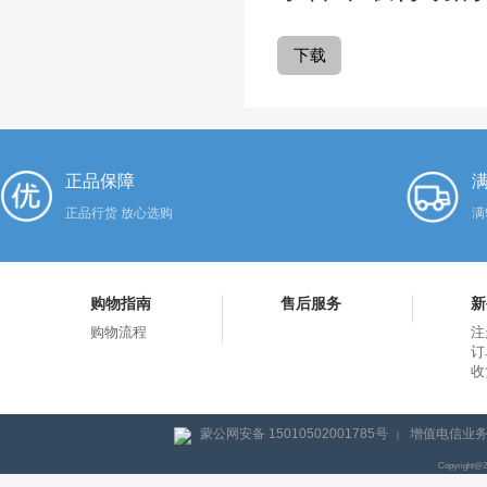
正品保障
满
正品行货 放心选购
满
购物指南
售后服务
新
购物流程
注
订
收
蒙公网安备 15010502001785号
增值电信业务经
|
Copyright@