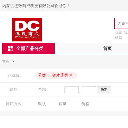
内蒙古德致商成科技有限公司欢迎你！
优惠
新
硒鼓
全部产品分类
首页
首页
>
分类：
钢木床类
×
已选择
价格
全部
-
排序方式
默认
销量
价格